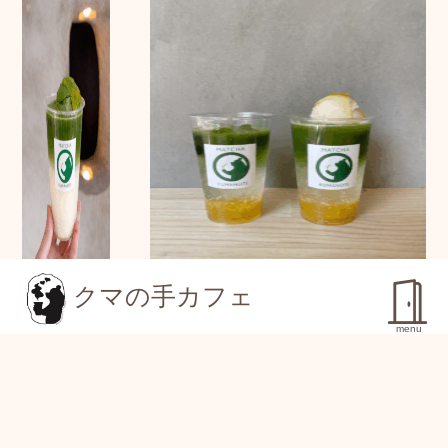
クマの手カフェ
Rich Uji Matcha
Yuzu Matcha Soda /Float -柚子抹茶ソーダ/フロート-
Latte Float -濃厚宇
治抹茶ラテフロー
menu
ト-